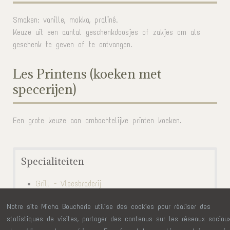
Smaken: vanille, mokka, praliné.
Keuze uit een aantal geschenkdoosjes of zakjes om als
geschenk te geven of te ontvangen.
Les Printens (koeken met
specerijen)
Een grote keuze aan ambachtelijke printen koeken.
Specialiteiten
Grill - Vleesbraderij
Gerookte specialiteiten
Notre site Micha Boucherie utilise des cookies pour réaliser des
Ardense specialiteiten
statistiques de visites, partager des contenus sur les réseaux sociau
Gesuikerde specialiteiten