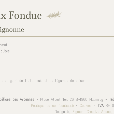
ux Fondue
uignonne
 bœuf
 cubes
s
 plat garni de fruits frais et de légumes de saison.
Délices des Ardennes
• Place Albert 1er, 26 B-4960 Malmedy •
Tél
Politique de confidentialité
•
Cookies
•
TVA
BE 0
Design by
Pigment Creative Agency