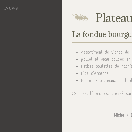
News
Platea
La fondue bourg
Assortiment de viande de
poulet et veau coupés en
Petites boulettes de hachi
Pipe d'Ardenne
Roulé de pruneaux au lard
Cet assortiment est dressé sur
Micha • 