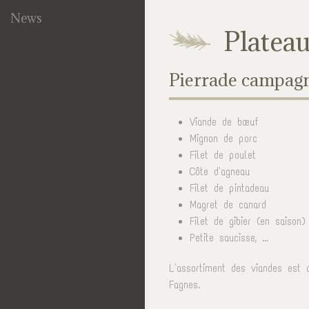
News
Plateau
Pierrade campagn
Viande de bœuf
Mignon de porc
Filet de poulet
Côte d'agneau
Filet de pintadeau
Magret de canard
Filet de gibier (en saison)
Petite saucisse, ...
L'assortiment des viandes est 
Fagnes.