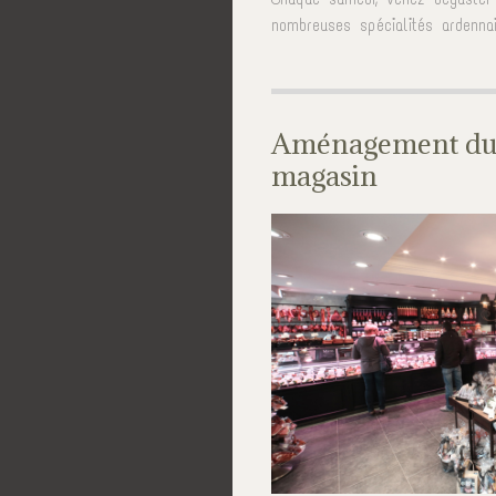
nombreuses spécialités ardenna
Aménagement du
magasin