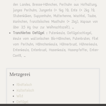
den Landes, Bresse-Hähnchen, Perlhuhn aus Hofhaltung,
junges Perlhuhn, Jungente (+ 1kg ½), Ente (+ 2kg ½),
Stubenküken, Suppenhuhn, Mutterhenne, Wachtel, Taube,
Kaninchen, französisches Masthuhn (+ 2kg), Kapaun von
über 3,5 Kg (nur zur Weihnachtszeit), …
Tranchiertes Geflügel :
Putenkeule, Geflügelschlegel,
Keule vom wallonischen Bio-Hähnchen, Putenbraten, Filet
vom Perlhuhn, Hähnchenkeule, Hühnerbrust, Hühnerkeule,
Entenkeule, Entenbrust, Hasenkeule, Hasenpfeffer, Enten-
Confit, …
Metzgerei
Rindfleisch
Kalbsfleisch
Wild
Geflügel